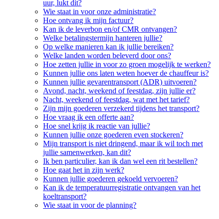
uur, lukt dit?
Wie staat in voor onze administratie?
Hoe ontvang ik mijn factuur?
Kan ik de leverbon en/of CMR ontvangen?
Welke betalingstermijn hanteren jullie?
Op welke manieren kan ik jullie bereiken?
Welke landen worden beleverd door ons?
Hoe zetten jullie in voor zo groen mogelijk te werken?
Kunnen jullie ons laten weten hoever de chauffeur is?
Kunnen jullie gevarentransport (ADR) uitvoeren?
Avond, nacht, weekend of feestdag, zijn jullie er?
Nacht, weekend of feestdag, wat met het tarief?
Zijn mijn goederen verzekerd tijdens het transport?
Hoe vraag ik een offerte aan?
Hoe snel krijg ik reactie van jullie?
Kunnen jullie onze goederen even stockeren?
Mijn transport is niet dringend, maar ik wil toch met
jullie samenwerken, kan dit?
Ik ben particulier, kan ik dan wel een rit bestellen?
Hoe gaat het in zijn werk?
Kunnen jullie goederen gekoeld vervoeren?
Kan ik de temperatuurregistratie ontvangen van het
koeltransport?
Wie staat in voor de planning?