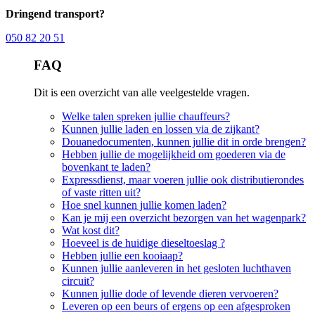
Dringend transport?
050 82 20 51
FAQ
Dit is een overzicht van alle veelgestelde vragen.
Welke talen spreken jullie chauffeurs?
Kunnen jullie laden en lossen via de zijkant?
Douanedocumenten, kunnen jullie dit in orde brengen?
Hebben jullie de mogelijkheid om goederen via de
bovenkant te laden?
Expressdienst, maar voeren jullie ook distributierondes
of vaste ritten uit?
Hoe snel kunnen jullie komen laden?
Kan je mij een overzicht bezorgen van het wagenpark?
Wat kost dit?
Hoeveel is de huidige dieseltoeslag ?
Hebben jullie een kooiaap?
Kunnen jullie aanleveren in het gesloten luchthaven
circuit?
Kunnen jullie dode of levende dieren vervoeren?
Leveren op een beurs of ergens op een afgesproken