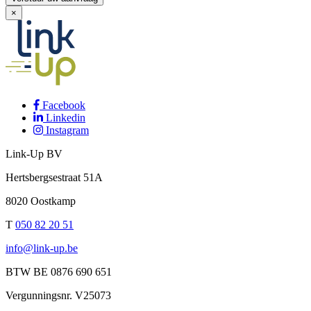
×
Facebook
Linkedin
Instagram
Link-Up BV
Hertsbergsestraat
51A
8020
Oostkamp
T
050 82 20 51
info@link-up.be
BTW
BE 0876 690 651
Vergunningsnr.
V25073